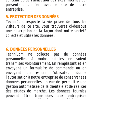
contenu ou de l'utilisation des sites Internet qui
présentent un lien avec le site de notre
entreprise.
5. PROTECTION DES DONNÉES
TechniCom respecte la vie privée de tous les
visiteurs de ce site. Vous trouverez ci-dessous
une description de la façon dont notre société
collecte et utilise les données.
6. DONNÉES PERSONNELLES
TechniCom ne collecte pas de données
personnelles, à moins qu'elles ne soient
transmises volontairement. En remplissant et en
envoyant un formulaire de commande ou en
envoyant un e-mail, l'utilisateur donne
l'autorisation à notre entreprise de conserver ses
données personnelles en vue de permettre une
gestion automatisée de la clientèle et de réaliser
des études de marché. Les données fournies
peuvent être transmises aux entreprises
contractuellement liées à notre société par un
contrat. Vous disposez d'un droit d'accès et de
rectification des données vous concernant.
7. LÉGISLATION APPLICABLE ET
TRIBUNAUX COMPÉTENTS